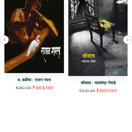
ब, बळीचा : राजन गवस
कोसला : भालचंद्र नेमाडे
₹
464.00
₹
580.00
₹
360.00
₹
450.00