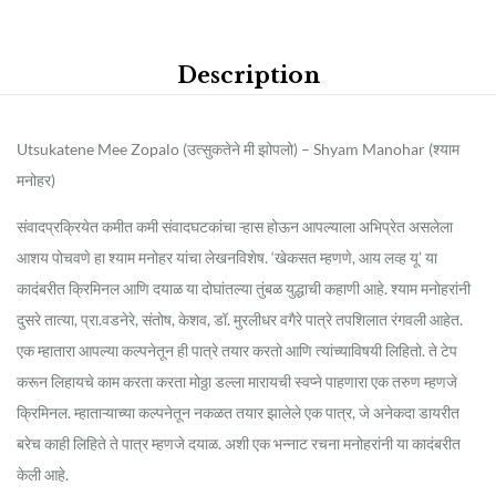
Description
Utsukatene Mee Zopalo (उत्सुकतेने मी झोपलो) – Shyam Manohar (श्याम
मनोहर)
संवादप्रक्रियेत कमीत कमी संवादघटकांचा ऱ्हास होऊन आपल्याला अभिप्रेत असलेला
आशय पोचवणे हा श्याम मनोहर यांचा लेखनविशेष. ‘खेकसत म्हणणे, आय लव्ह यू’ या
कादंबरीत क्रिमिनल आणि दयाळ या दोघांतल्या तुंबळ युद्धाची कहाणी आहे. श्याम मनोहरांनी
दुसरे तात्या, प्रा.वडनेरे, संतोष, केशव, डॉ. मुरलीधर वगैरे पात्रे तपशिलात रंगवली आहेत.
एक म्हातारा आपल्या कल्पनेतून ही पात्रे तयार करतो आणि त्यांच्याविषयी लिहितो. ते टेप
करून लिहायचे काम करता करता मोठ्ठा डल्ला मारायची स्वप्ने पाहणारा एक तरुण म्हणजे
क्रिमिनल. म्हाताऱ्याच्या कल्पनेतून नकळत तयार झालेले एक पात्र, जे अनेकदा डायरीत
बरेच काही लिहिते ते पात्र म्हणजे दयाळ. अशी एक भन्नाट रचना मनोहरांनी या कादंबरीत
केली आहे.