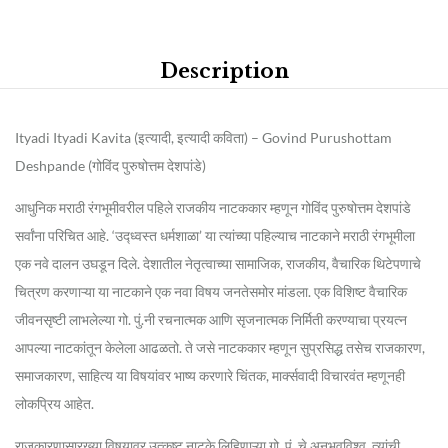
Description
Ityadi Ityadi Kavita (इत्यादी, इत्यादी कविता) – Govind Purushottam
Deshpande (गोविंद पुरुषोत्तम देशपांडे)
आधुनिक मराठी रंगभूमीवरील पहिले राजकीय नाटककार म्हणून गोविंद पुरुषोत्तम देशपांडे
सर्वांना परिचित आहे. ‘उद्ध्वस्त धर्मशाळा’ या त्यांच्या पहिल्याच नाटकाने मराठी रंगभूमीला
एक नवे दालन उघडून दिले. देशातील नेतृत्वाच्या सामाजिक, राजकीय, वैचारिक थिटेपणाचे
चित्रण करणाऱ्या या नाटकाने एक नवा विषय जनतेसमोर मांडला. एक विशिष्ट वैचारिक
जीवनसृष्टी लाभलेल्या गो. पुं.नी रचनात्मक आणि सृजनात्मक निर्मिती करण्याचा प्रयत्न
आपल्या नाटकांतून केलेला आढळतो. ते जसे नाटककार म्हणून सुप्रसिद्ध तसेच राजकारण,
समाजकारण, साहित्य या विषयांवर भाष्य करणारे चिंतक, मार्क्सवादी विचारवंत म्हणूनही
लोकप्रिय आहेत.
राजकारणासारख्या विषयावर उत्कृष्ट नाटके लिहिणाऱ्या गो. पुं. चे अनुभवविश्व, त्यांची