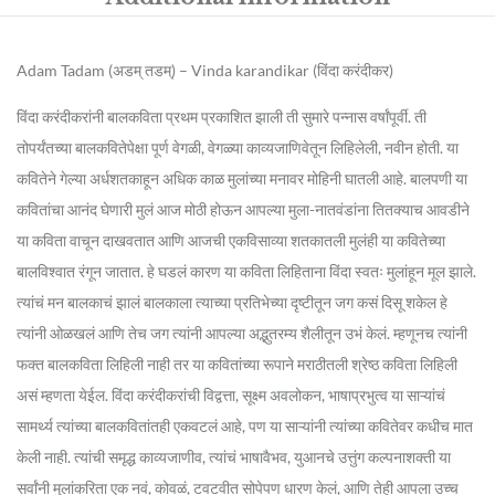
Adam Tadam (अडम्‌ तडम्‌) – Vinda karandikar (विंदा करंदीकर)
विंदा करंदीकरांनी बालकविता प्रथम प्रकाशित झाली ती सुमारे पन्नास वर्षांपूर्वी. ती
तोपर्यंतच्या बालकवितेपेक्षा पूर्ण वेगळी, वेगळ्या काव्यजाणिवेतून लिहिलेली, नवीन होती. या
कवितेने गेल्या अर्धशतकाहून अधिक काळ मुलांच्या मनावर मोहिनी घातली आहे. बालपणी या
कवितांचा आनंद घेणारी मुलं आज मोठी होऊन आपल्या मुला-नातवंडांना तितक्याच आवडीने
या कविता वाचून दाखवतात आणि आजची एकविसाव्या शतकातली मुलंही या कवितेच्या
बालविश्वात रंगून जातात. हे घडलं कारण या कविता लिहिताना विंदा स्वतः मुलांहून मूल झाले.
त्यांचं मन बालकाचं झालं बालकाला त्याच्या प्रतिभेच्या दृष्टीतून जग कसं दिसू शकेल हे
त्यांनी ओळखलं आणि तेच जग त्यांनी आपल्या अद्भुतरम्य शैलीतून उभं केलं. म्हणूनच त्यांनी
फक्त बालकविता लिहिली नाही तर या कवितांच्या रूपाने मराठीतली श्रेष्ठ कविता लिहिली
असं म्हणता येईल. विंदा करंदीकरांची विद्वत्ता, सूक्ष्म अवलोकन, भाषाप्रभुत्व या साऱ्यांचं
सामर्थ्य त्यांच्या बालकवितांतही एकवटलं आहे, पण या साऱ्यांनी त्यांच्या कवितेवर कधीच मात
केली नाही. त्यांची समृद्ध काव्यजाणीव, त्यांचं भाषावैभव, युआनचे उत्तुंग कल्पनाशक्ती या
सर्वांनी मुलांकरिता एक नवं, कोवळं, टवटवीत सोपेपण धारण केलं, आणि तेही आपला उच्च