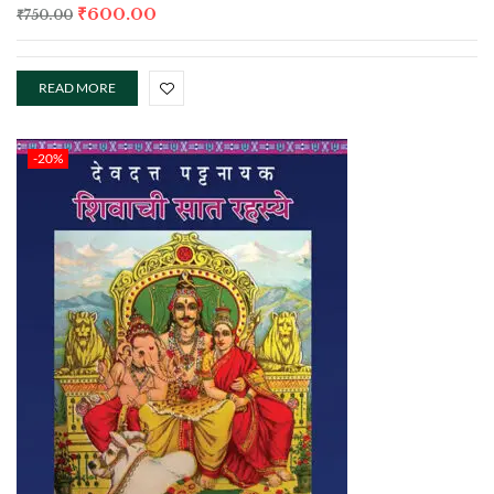
₹
600.00
₹
750.00
READ MORE
-20%