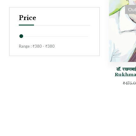
Out
Price
Range :
₹
380
- ₹
380
डॉ. रखमाबा
Rukhmab
₹
475.