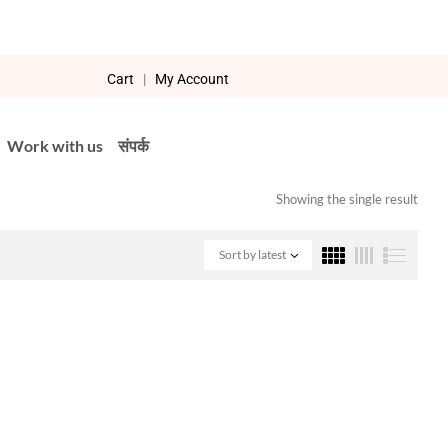
Cart
|
My Account
Work with us
संपर्क
Showing the single result
Sort by latest