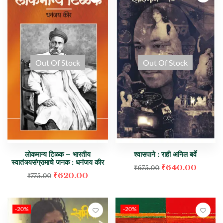
Out Of Stock
Out Of Stock
लोकमान्य टिळक – भारतीय
श्वासपाने : राही अनिल बर्वे
स्वातंत्र्यसंग्रामाचे जनक : धनंजय कीर
₹
640.00
₹
675.00
₹
620.00
₹
775.00
-20%
-20%