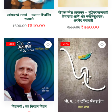
गोपाळ गणेश आगरकर – बुद्धिप्रामाण्यवादी
खांद्यावरचे स्टार्स – गजानन शिवलिंग
विचारवंत आणि थोर समाजसुधारक :
राजमाने
अरविंद गणाचारी
₹
240.00
₹
300.00
₹
440.00
₹
550.00
-20%
-20%
चिंतामणी : एक चिरंतन चिंतन