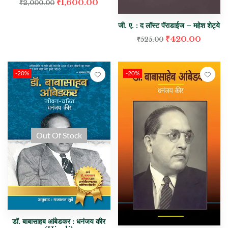
₹
1,600.00
₹
2,000.00
जी. ए. : द लॉस्ट पॅराडाईज – महेश शेट्ये
₹
420.00
₹
525.00
-20%
-20%
Out Of Stock
डॉ. बाबासाहब आंबेडकर : धनंजय कीर