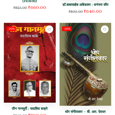
(Hindi)
डॉ.बाबासाहेब आंबेडकर : धनंजय कीर
₹
660.00
₹
825.00
₹
640.00
₹
800.00
-20%
-20%
तीन गानमूर्ती : सदाशिव बाक्रे
थोर संगीतकार – बी. आर. देवधर