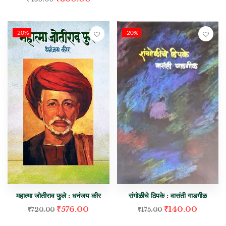
-20%
-20%
महात्मा जोतीराव फुले : धनंजय कीर
रांगोळीचे ठिपके : वासंती गाडगीळ
₹
576.00
₹
140.00
₹
720.00
₹
175.00