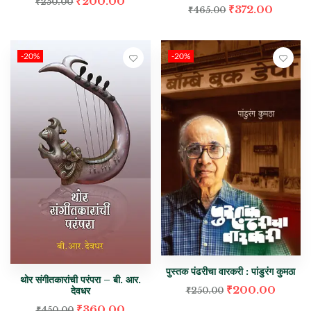
₹
200.00
₹
250.00
₹
372.00
₹
465.00
-20%
-20%
पुस्तक पंढरीचा वारकरी : पांडुरंग कुमठा
थोर संगीतकारांची परंपरा – बी. आर.
₹
200.00
देवधर
₹
250.00
₹
360.00
₹
450.00