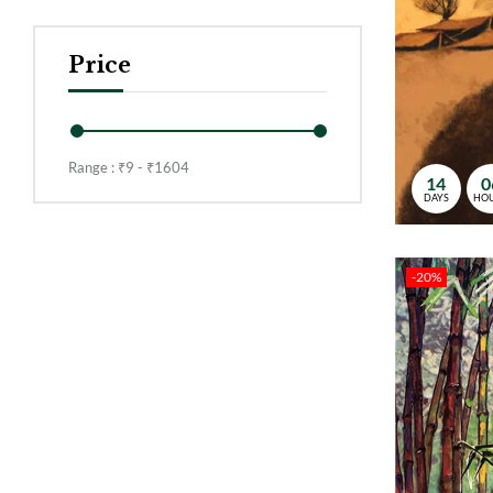
Price
Range :
₹
9
- ₹
1604
14
0
DAYS
HO
-20%