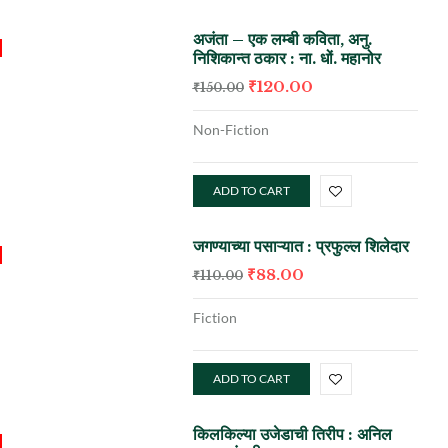
अजंता – एक लम्बी कविता, अनु.
निशिकान्त ठकार : ना. धों. महानोर
₹
120.00
₹
150.00
Non-Fiction
ADD TO CART
जगण्याच्या पसाऱ्यात : प्रफुल्ल शिलेदार
₹
88.00
₹
110.00
Fiction
ADD TO CART
किलकिल्या उजेडाची तिरीप : अनिल