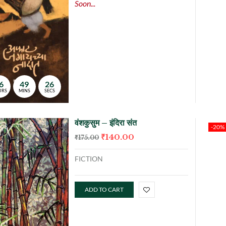
Soon...
ORDER
NOW
6
49
25
URS
MINS
SECS
वंशकुसुम – इंदिरा संत
-20%
₹
140.00
₹
175.00
FICTION
ADD TO CART