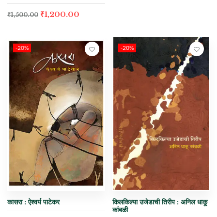
₹
1,200.00
₹
1,500.00
-20%
-20%
कासरा : ऐश्वर्य पाटेकर
किलकिल्या उजेडाची तिरीप : अनिल धाकू
कांबळी