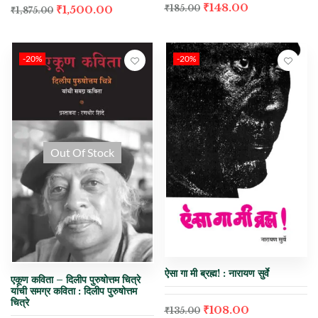
₹
148.00
₹
185.00
₹
1,500.00
₹
1,875.00
-20%
-20%
Out Of Stock
ऐसा गा मी ब्रह्म! : नारायण सुर्वे
एकूण कविता – दिलीप पुरुषोत्तम चित्रे
यांची समग्र कविता : दिलीप पुरुषोत्तम
चित्रे
₹
108.00
₹
135.00