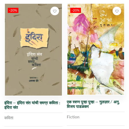
-20%
-20%
एक स्वप्न पुन्हा पुन्हा – गुलज़ार / अनु.
इंदिरा – इंदिरा संत यांची समग्र कविता :
विजय पाडळकर
इंदिरा संत
Fiction
कविता