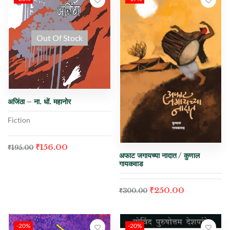
Out Of Stock
अजिंठा – ना. धों. महानोर
Fiction
₹
156.00
₹
195.00
अफाट जगायच्या नादात / कुणाल
गायकवाड
₹
250.00
₹
300.00
-20%
-20%