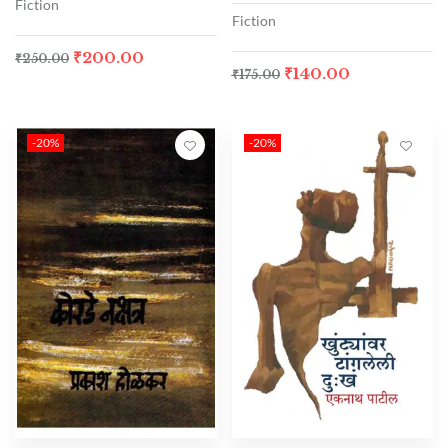
Fiction
Fiction
₹
200.00
₹
250.00
₹
140.00
₹
175.00
-20%
-20%