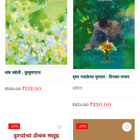
थांब सहेली : कुसुमाग्रज
दृश्य नसलेल्या दृश्यात : दिनकर मनवर
कविता
₹
152.00
₹
190.00
₹
220.00
₹
275.00
-20%
-20%