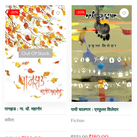
-20%
-20%
Out Of Stock
पानझड : ना. धों. महानोर
पायी चालणार : प्रफुल्ल शिलेदार
कविता
Fiction
₹
180.00
₹
225.00