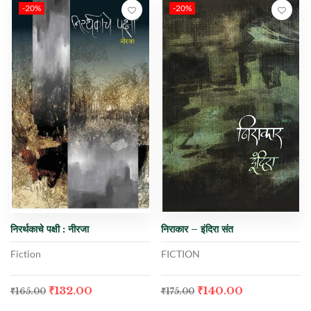
-20%
-20%
निरर्थकाचे पक्षी : नीरजा
निराकार – इंदिरा संत
Fiction
FICTION
₹
132.00
₹
140.00
₹
165.00
₹
175.00