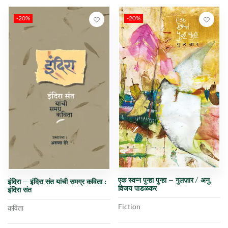
-20%
-20%
एक स्वप्न पुन्हा पुन्हा – गुलज़ार / अनु.
इंदिरा – इंदिरा संत यांची समग्र कविता :
विजय पाडळकर
इंदिरा संत
Fiction
कविता