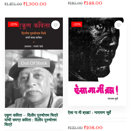
₹
148.00
₹
185.00
₹
1,500.00
₹
1,875.00
-20%
-20%
Out Of Stock
ऐसा गा मी ब्रह्म! : नारायण सुर्वे
एकूण कविता – दिलीप पुरुषोत्तम चित्रे
यांची समग्र कविता : दिलीप पुरुषोत्तम
चित्रे
₹
108.00
₹
135.00