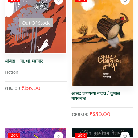
Out Of Stock
अजिंठा – ना. धों. महानोर
Fiction
₹
156.00
₹
195.00
अफाट जगायच्या नादात / कुणाल
गायकवाड
₹
250.00
₹
300.00
-20%
-20%