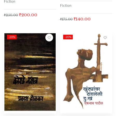
Fiction
Fiction
₹
200.00
₹
250.00
₹
140.00
₹
175.00
-20%
-20%