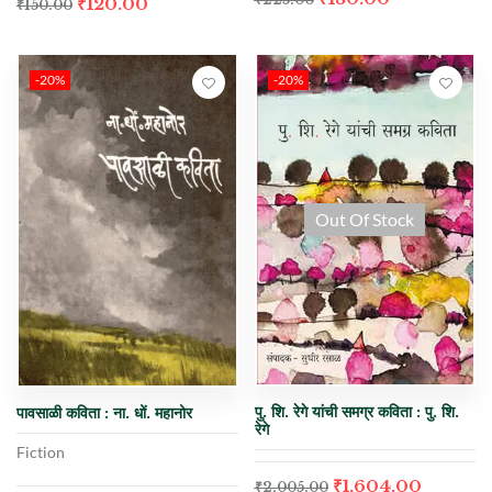
₹
120.00
₹
150.00
-20%
-20%
Out Of Stock
पु. शि. रेगे यांची समग्र कविता : पु. शि.
पावसाळी कविता : ना. धों. महानोर
रेगे
Fiction
₹
1,604.00
₹
2,005.00