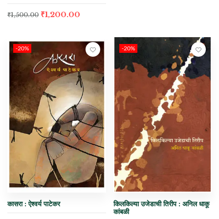
₹
1,200.00
₹
1,500.00
-20%
-20%
कासरा : ऐश्वर्य पाटेकर
किलकिल्या उजेडाची तिरीप : अनिल धाकू
कांबळी