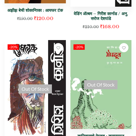
अझीझ बेची शोकान्तिका : आयफर टंक
वेडिंग अ‍ॅल्बम – गिरीश कार्नाड / अनु.
₹
120.00
सरोज देशपांडे
₹
150.00
₹
168.00
₹
210.00
-20%
-20%
Out Of Stock
Out Of Stock