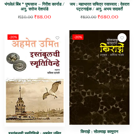
भंगलेलं बिंब * पुष्पसाज – गिरीश कार्नाड /
जय : महाभारत सचित्र रसास्वाद : देवदत्त
अनु. सरोज देशपांडे
पट्टनाईक / अनु. अभय सदावर्ते
₹
88.00
₹
680.00
₹
110.00
₹
850.00
-20%
-20%
किराझे : सोलमाझ कामुरान
इस्तंबूलची स्मृतिचिन्हे : अहमेत उमित