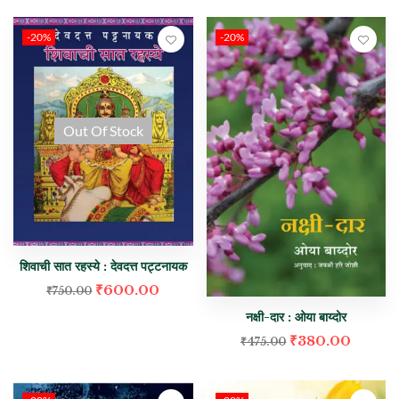
-20%
-20%
Out Of Stock
शिवाची सात रहस्ये : देवदत्त पट्टनायक
₹
600.00
₹
750.00
नक्षी-दार : ओया बाय्दोर
₹
380.00
₹
475.00