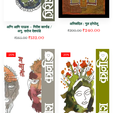
अस्किदिल : गुल इरेपोलू
अग्नि आणि पाऊस – गिरीश कार्नाड /
₹
240.00
₹
300.00
अनु. सरोज देशपांडे
₹
132.00
₹
165.00
-20%
-20%