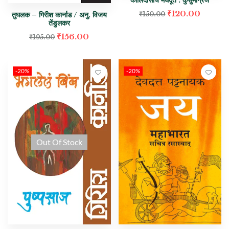
कालिदासाचे मेघदूत : कुसुमाग्रज
₹
120.00
तुघलक – गिरीश कार्नाड / अनु. विजय
₹
150.00
तेंडुलकर
₹
156.00
₹
195.00
-20%
-20%
Out Of Stock