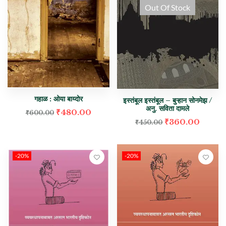
Out Of Stock
गहाळ : ओया बाय्दोर
इस्तंबूल इस्तंबूल – बुऱ्हान सोनमेझ /
अनु. सविता दामले
₹
480.00
₹
600.00
₹
360.00
₹
450.00
-20%
-20%