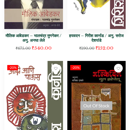
मौलिक आंबेडकर – भालचंद्र मुणगेकर /
हयवदन – गिरीश कार्नाड / अनु. सरोज
अनु. अनघा लेले
देशपांडे
₹
540.00
₹
152.00
₹
675.00
₹
190.00
-20%
-20%
Out Of Stock