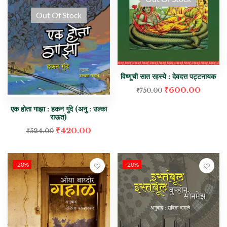
Out Of Stock
विष्णूची सात रहस्ये : देवदत्त पट्टनायक
₹
600.00
₹
750.00
एक होता गाझा : हकन गुंदे (अनु : उल्का
राऊत)
₹
420.00
₹
524.00
-20%
-20%