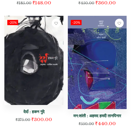
₹
148.00
₹
360.00
₹
185.00
₹
450.00
-20%
-20%
देर्दा : हकन गुंदे
मन:शांती : अहमद हमदी तानपिनार
₹
300.00
₹
375.00
₹
440.00
₹
550.00