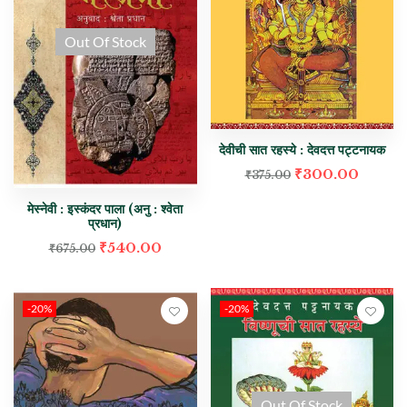
Out Of Stock
देवीची सात रहस्ये : देवदत्त पट्टनायक
₹
300.00
₹
375.00
मेस्नेवी : इस्कंदर पाला (अनु : श्वेता
प्रधान)
₹
540.00
₹
675.00
-20%
-20%
Out Of Stock