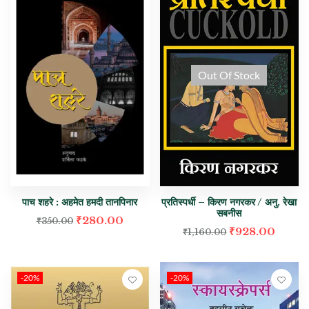
Out Of Stock
पाच शहरे : अहमेत हमदी तानपिनार
प्रतिस्पर्धी – किरण नगरकर / अनु. रेखा
सबनीस
₹
280.00
₹
350.00
₹
928.00
₹
1,160.00
-20%
-20%