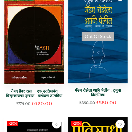
Out Of Stock
मॅडम रोझेला आणि पेलीन : ट्युना
सैयद हैदर रझा – एक प्रतिभावंत
किरीमिच्च
चित्रकाराचा प्रवास : यशोधरा डालमिया
₹
280.00
₹
620.00
₹
350.00
₹
775.00
-20%
-20%